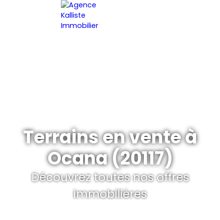
ACCUEIL
ESTIMER VOTRE BIEN
FR
Terrains en vente à
Ocana (20117)
Découvrez toutes nos offres
immobilières