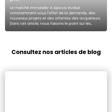
Le marché immobilier à Ajaccio évolue
constamment sous l'effet de la demande, des
nouveaux projets et des attentes des acquéreurs.
Dans cet article, nous faisons le point sur les
tendances observées en 2026, l'évolution des prix
et les opportunités à saisir. Découvrez également
nos conseils pour concrétiser votre projet dans les
meilleures conditions.
Consultez nos articles de blog