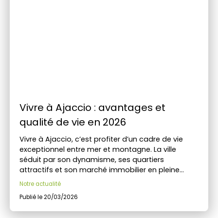
Vivre à Ajaccio : avantages et
qualité de vie en 2026
Vivre à Ajaccio, c’est profiter d’un cadre de vie
exceptionnel entre mer et montagne. La ville
séduit par son dynamisme, ses quartiers
attractifs et son marché immobilier en pleine
évolution. Découvrez tous les avantages de la
Notre actualité
qualité de vie à Ajaccio en 2026. Un guide complet
Publié le 20/03/2026
pour réussir votre projet avec Kallisté Immobilier.