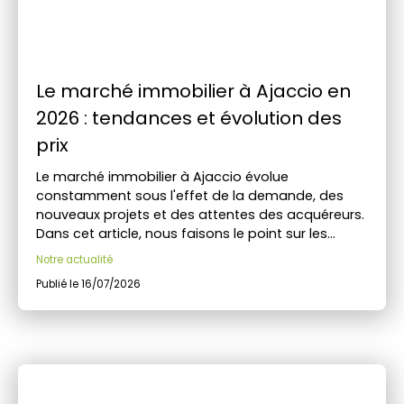
Le marché immobilier à Ajaccio en
2026 : tendances et évolution des
prix
Le marché immobilier à Ajaccio évolue
constamment sous l'effet de la demande, des
nouveaux projets et des attentes des acquéreurs.
Dans cet article, nous faisons le point sur les
tendances observées en 2026, l'évolution des prix
Notre actualité
et les opportunités à saisir. Découvrez également
Publié le 16/07/2026
nos conseils pour concrétiser votre projet dans les
meilleures conditions.