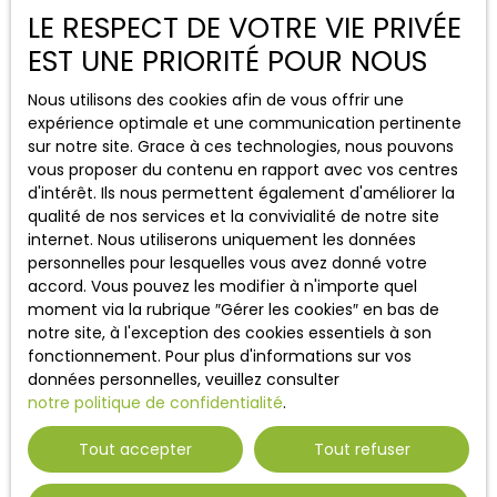
LE RESPECT DE VOTRE VIE PRIVÉE
Immobilier à Ajaccio
EST UNE PRIORITÉ POUR NOUS
Appartements à vendre à Ajaccio (20)
Nous utilisons des cookies afin de vous offrir une
Maisons à vendre à Porto-Vecchio (20137)
expérience optimale et une communication pertinente
sur notre site. Grace à ces technologies, nous pouvons
vous proposer du contenu en rapport avec vos centres
Blog
d'intérêt. Ils nous permettent également d'améliorer la
qualité de nos services et la convivialité de notre site
Pourquoi investir dans l’immobilier à Ajaccio en
internet. Nous utiliserons uniquement les données
2026 ?
personnelles pour lesquelles vous avez donné votre
accord. Vous pouvez les modifier à n'importe quel
Vivre à Ajaccio : avantages et qualité de vie en
moment via la rubrique ″Gérer les cookies″ en bas de
2026
notre site, à l'exception des cookies essentiels à son
Le marché immobilier à Ajaccio en 2026 :
fonctionnement. Pour plus d'informations sur vos
tendances et évolution des prix
données personnelles, veuillez consulter
notre politique de confidentialité
.
Tout accepter
Tout refuser