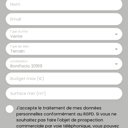
Nom
Email
Type d'offre
Vente
Type de bien
Terrain
Localisation
Bonifacio 20169
Budget max (€)
Surface min (m²)
J'accepte le traitement de mes données
personnelles conformément au RGPD. Si vous ne
souhaitez pas faire l'objet de prospection
commerciale par voie téléphonique, vous pouvez