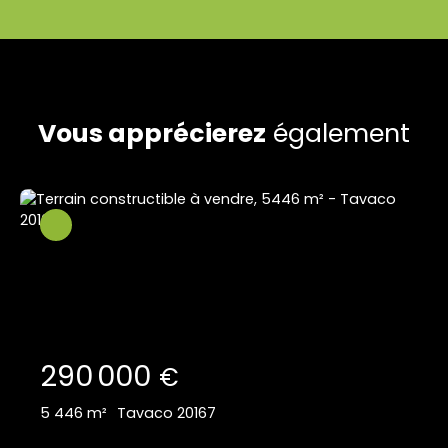
Vous apprécierez
également
290 000
€
5 446
m²
Tavaco 20167