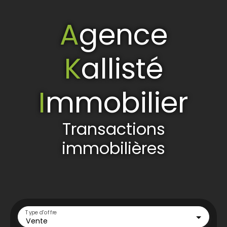
A
gence
K
allisté
I
mmobilier
Transactions
immobilières
Type d'offre
Vente