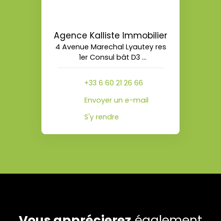
Agence Kalliste Immobilier
4 Avenue Marechal Lyautey res
1er Consul bât D3
20090 Ajaccio
+33 6 60 21 26 66
Envoyer un e-mail
S'y rendre
Vous apprécierez
également