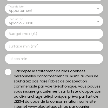
Type de bien
Appartement
Localisation
Ajaccio 20090
Budget max (€)
Surface min (m²)
Pièces min
J'accepte le traitement de mes données
personnelles conformément au RGPD. Si vous ne
souhaitez pas faire l'objet de prospection
commerciale par voie téléphonique, vous pouvez
vous inscrire gratuitement sur la liste d'opposition
au démarchage téléphonique, prévu par l'article
L223-1 du code de la consommation, sur le site
Internet www.bloctel.gouv.fr ou par courrier