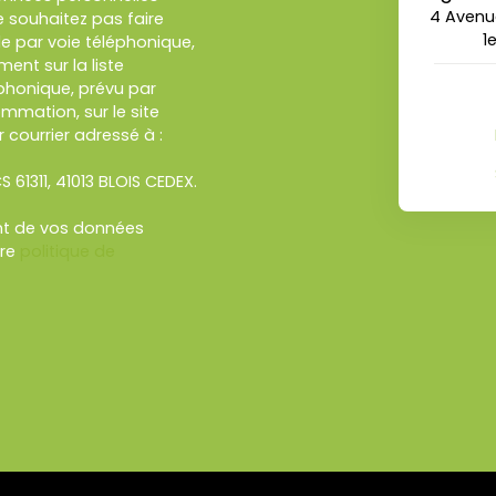
4 Avenue
 souhaitez pas faire
1
e par voie téléphonique,
ent sur la liste
honique, prévu par
ommation, sur le site
 courrier adressé à :
S 61311, 41013 BLOIS CEDEX.
ent de vos données
tre
politique de