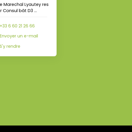
 Marechal Lyautey res
er Consul bât D3
20090 Ajaccio
+33 6 60 21 26 66
Envoyer un e-mail
S'y rendre