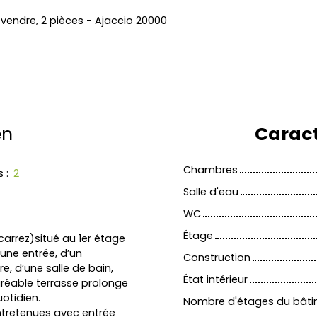
endre, 2 pièces - Ajaccio 20000
en
Caract
Chambres
s
:
2
Salle d'eau
WC
Étage
carrez)situé au 1er étage
une entrée, d’un
Construction
, d’une salle de bain,
État intérieur
gréable terrasse prolonge
uotidien.
Nombre d'étages du bât
ntretenues avec entrée