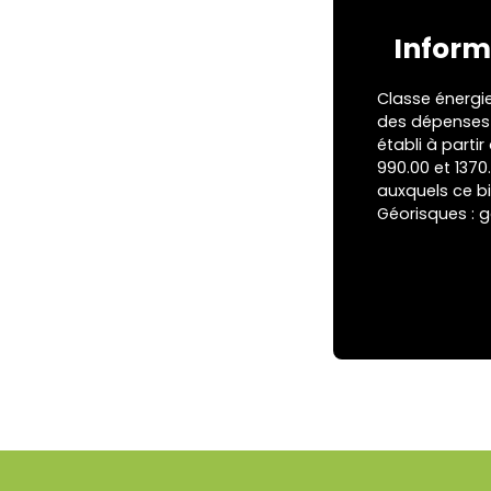
Inform
Classe énergi
des dépenses 
établi à partir
990.00 et 1370
auxquels ce bi
Géorisques : g