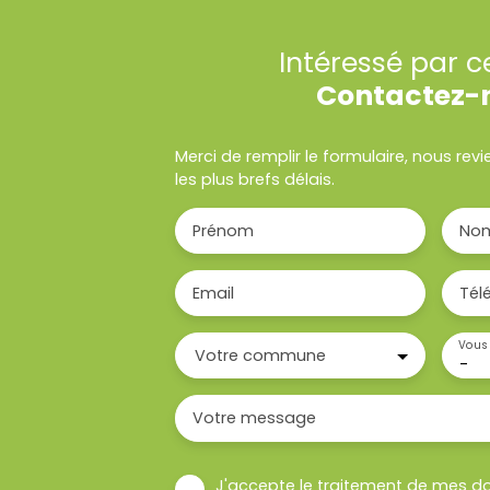
Intéressé par c
Contactez-
Merci de remplir le formulaire, nous re
les plus brefs délais.
Prénom
No
Email
Tél
Vous 
Votre commune
-
Votre message
J'accepte le traitement de mes d