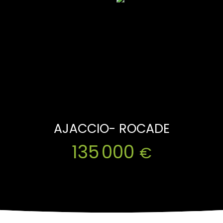
AJACCIO- ROCADE
135 000
€