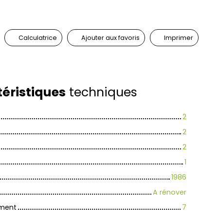
Calculatrice
Ajouter aux favoris
Imprimer
éristiques
techniques
2
2
2
1
1986
A rénover
iment
7