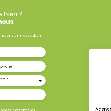
e bien ?
nous
viendrons vers vous dans
m
éphone
souhaitez
Agence 
onnées personnelles