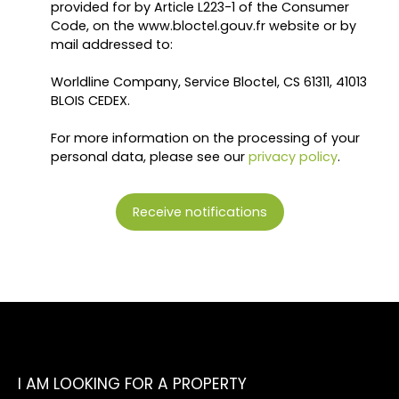
cuisine, une terrasse, 2
provided for by Article L223-1 of the Consumer
chambres, 1 wc
Code, on the www.bloctel.gouv.fr website or by
indépendants, 1 salle
mail addressed to:
d'eau. Un accès aux
combles. Grace à son
Worldline Company, Service Bloctel, CS 61311, 41013
escalier central,
BLOIS CEDEX.
colonne vertébrale de
la bâtisse, et ses
For more information on the processing of your
parties communes,
personal data, please see our
privacy policy
.
tous les
appartements ont
une entrée
Receive notifications
indépendante. Sur le
côté, un chemin
carrossable permet
l'accès au jardin et
ses caves voutées
avec baies vitrées.
Cette propriété vous
offre plusieurs
possibilité
I AM LOOKING FOR A PROPERTY
d'exploitation: