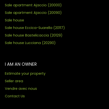
demeure familiale,
Sale apartment Ajaccio (20000)
gites, activités
Sale apartment Ajaccio (20090)
commerciales ou
artisanales,...
Sale house
Amoureux de la Corse,
Sale house Eccica-Suarella (20117)
d'authenticité et de
quiétude vous
Sale house Bastelicaccia (20129)
tomberez sous le
Sale house Lucciana (20290)
charme de cette
demeure, qui se situe
à 20 mn d'Ile rousse et
de toutes ces
I AM AN OWNER
commodités, 30 mn
de l'aéroport et de
Estimate your property
Calvi, ses plages et
des activités
Seller area
commerciales.
Vendre avec nous
Contact Us