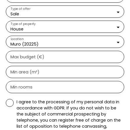
nuit regroupe 2
chambres, un wc
Type of offer
Sale
séparé, une salle de
bain balnéo, un
Type of property
placard mural, une
House
grande chambre
parentale avec
Location
Muro (20225)
cheminée, terrasse
sur jardin et
Max budget (€)
montagnes, un grand
dressing, un bureau.
Egalement, un studio
Min area (m²)
de 30m2 env. avec
cuisine indépendante,
Min rooms
une loggia sur rue et
une buanderie. Au
dernier étage, se
I agree to the processing of my personal data in
trouvent deux
accordance with GDPR. If you do not wish to be
appartements T3 ( de
the subject of commercial prospecting by
50m2 env ) avec
telephone, you can register free of charge on the
chacun un salon-
list of opposition to telephone canvassing,