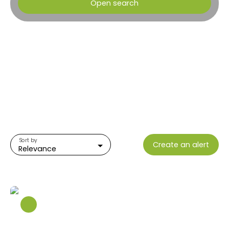
Open search
Type of offer
Sale
Type of property
House
Location
Muro (20225)
Max budget (€)
Sort by
Create an alert
Min area (m²)
Relevance
Search