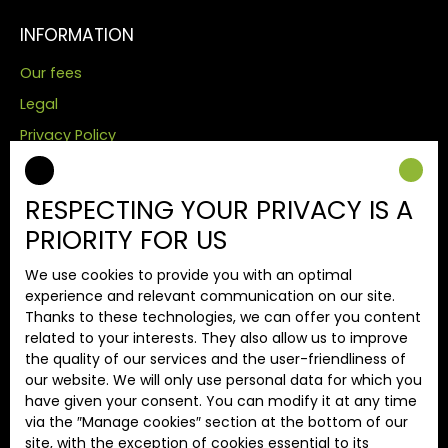
INFORMATION
Our fees
Legal
Privacy Policy
Site map
Manage cookies
RESPECTING YOUR PRIVACY IS A
Powered by
PRIORITY FOR US
We use cookies to provide you with an optimal
experience and relevant communication on our site.
Thanks to these technologies, we can offer you content
related to your interests. They also allow us to improve
+33 6 60 21 26 66
the quality of our services and the user-friendliness of
4 Avenue Marechal Lyautey
our website. We will only use personal data for which you
have given your consent. You can modify it at any time
res 1er Consul bât D3
via the ″Manage cookies″ section at the bottom of our
site, with the exception of cookies essential to its