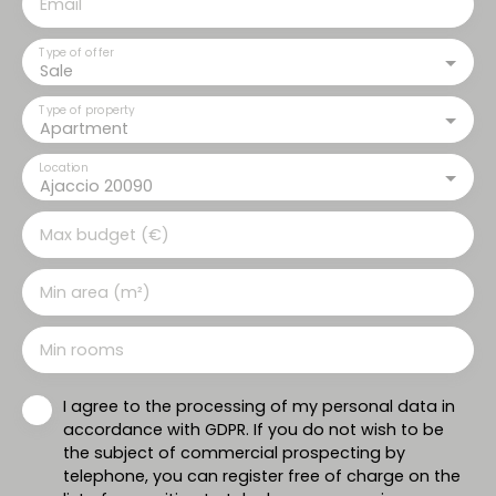
Email
Type of offer
Sale
Type of property
Apartment
Location
Ajaccio 20090
Max budget (€)
Min area (m²)
Min rooms
I agree to the processing of my personal data in
accordance with GDPR. If you do not wish to be
the subject of commercial prospecting by
telephone, you can register free of charge on the