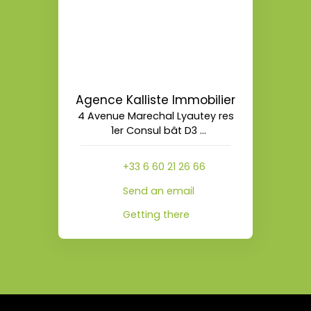
Agence Kalliste Immobilier
4 Avenue Marechal Lyautey res
1er Consul bât D3
20090 Ajaccio
+33 6 60 21 26 66
Send an email
Getting there